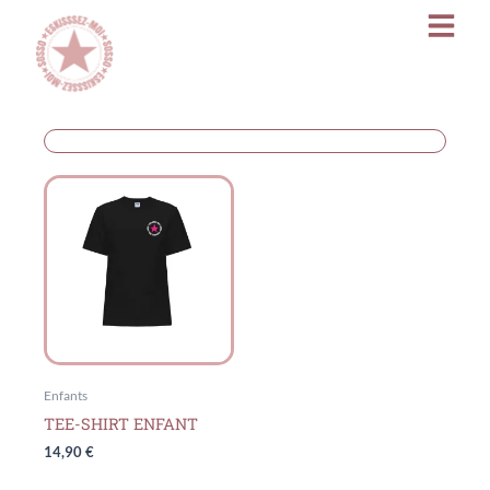
Aller
au
contenu
Enfants
TEE-SHIRT ENFANT
14,90
€